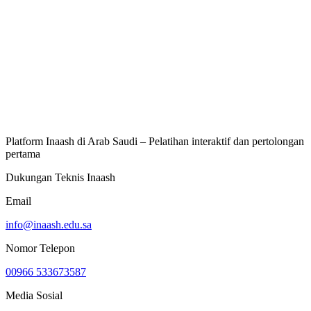
Platform Inaash di Arab Saudi – Pelatihan interaktif dan pertolongan
pertama
Dukungan Teknis Inaash
Email
info@inaash.edu.sa
Nomor Telepon
00966 533673587
Media Sosial