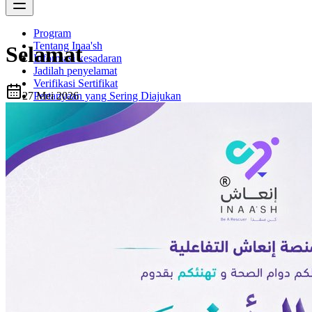
Program
Tentang Inaa'sh
Selamat
Informasi kesadaran
Jadilah penyelamat
Verifikasi Sertifikat
27 Mei 2026
Pertanyaan yang Sering Diajukan
Hubungi Kami
Blog
Berita Terbaru