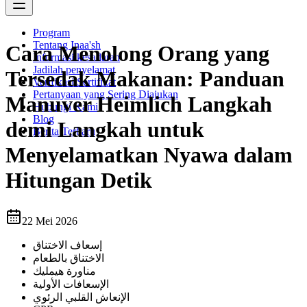
Program
Tentang Inaa'sh
Cara Menolong Orang yang
Informasi kesadaran
Jadilah penyelamat
Tersedak Makanan: Panduan
Verifikasi Sertifikat
Pertanyaan yang Sering Diajukan
Manuver Heimlich Langkah
Hubungi Kami
Blog
demi Langkah untuk
Berita Terbaru
Menyelamatkan Nyawa dalam
Hitungan Detik
22 Mei 2026
إسعاف الاختناق
الاختناق بالطعام
مناورة هيمليك
الإسعافات الأولية
الإنعاش القلبي الرئوي