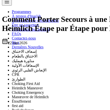
Programmes
À propos d'Inaa'sh
Comment Porter Secours à une P
Informations de sensibilisation
Être un sauveteur
Heimlich Étape par Étape pour 
Vérification du certificat
FAQs
Contactez-nous
Blog
22 mai 2026
Dernières Nouvelles
إسعاف الاختناق
الاختناق بالطعام
مناورة هيمليك
الإسعافات الأولية
الإنعاش القلبي الرئوي
CPR
الطوارئ
Choking First Aid
Heimlich Maneuver
Choking Emergency
Manœuvre de Heimlich
Étouffement
first aid