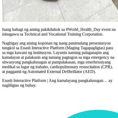
Isang bahagi ng aming pakikilahok sa #World_Health_Day event na
isinagawa sa Technical and Vocational Training Corporation.
Nagbigay ang aming koponan ng isang panimulang presentasyon
tungkol sa Enash Interactive Platform (Maging Tagapagligtas) para
sa mga kawani ng institusyon. Layunin naming palaganapin ang
kamalayan at palakasin ang tamang pagtugon sa mga emergency na
sitwasyong pangkalusugan at pampalakasan, mga emerhensiyang
medikal sa lugar ng trabaho, cardiopulmonary resuscitation (CPR),
at paggamit ng Automated External Defibrillator (AED).
Enash Interactive Platform | Ang kamalayang pangkalusugan… ay
nagliligtas ng buhay.