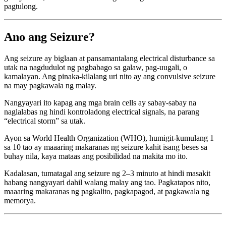
pagtulong.
Ano ang Seizure?
Ang seizure ay biglaan at pansamantalang electrical disturbance sa
utak na nagdudulot ng pagbabago sa galaw, pag-uugali, o
kamalayan. Ang pinaka-kilalang uri nito ay ang convulsive seizure
na may pagkawala ng malay.
Nangyayari ito kapag ang mga brain cells ay sabay-sabay na
naglalabas ng hindi kontroladong electrical signals, na parang
“electrical storm” sa utak.
Ayon sa World Health Organization (WHO), humigit-kumulang 1
sa 10 tao ay maaaring makaranas ng seizure kahit isang beses sa
buhay nila, kaya mataas ang posibilidad na makita mo ito.
Kadalasan, tumatagal ang seizure ng 2–3 minuto at hindi masakit
habang nangyayari dahil walang malay ang tao. Pagkatapos nito,
maaaring makaranas ng pagkalito, pagkapagod, at pagkawala ng
memorya.