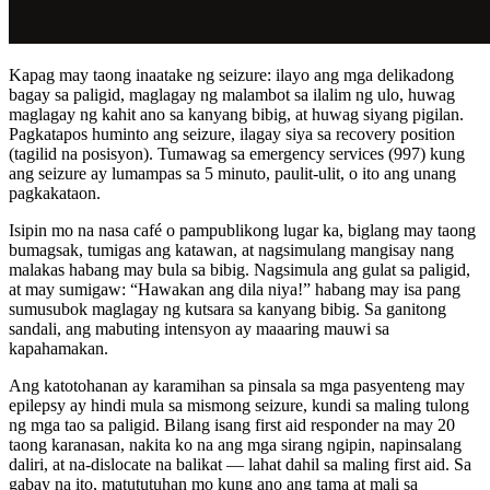
Kapag may taong inaatake ng seizure: ilayo ang mga delikadong
bagay sa paligid, maglagay ng malambot sa ilalim ng ulo, huwag
maglagay ng kahit ano sa kanyang bibig, at huwag siyang pigilan.
Pagkatapos huminto ang seizure, ilagay siya sa recovery position
(tagilid na posisyon). Tumawag sa emergency services (997) kung
ang seizure ay lumampas sa 5 minuto, paulit-ulit, o ito ang unang
pagkakataon.
Isipin mo na nasa café o pampublikong lugar ka, biglang may taong
bumagsak, tumigas ang katawan, at nagsimulang mangisay nang
malakas habang may bula sa bibig. Nagsimula ang gulat sa paligid,
at may sumigaw: “Hawakan ang dila niya!” habang may isa pang
sumusubok maglagay ng kutsara sa kanyang bibig. Sa ganitong
sandali, ang mabuting intensyon ay maaaring mauwi sa
kapahamakan.
Ang katotohanan ay karamihan sa pinsala sa mga pasyenteng may
epilepsy ay hindi mula sa mismong seizure, kundi sa maling tulong
ng mga tao sa paligid. Bilang isang first aid responder na may 20
taong karanasan, nakita ko na ang mga sirang ngipin, napinsalang
daliri, at na-dislocate na balikat — lahat dahil sa maling first aid. Sa
gabay na ito, matututuhan mo kung ano ang tama at mali sa