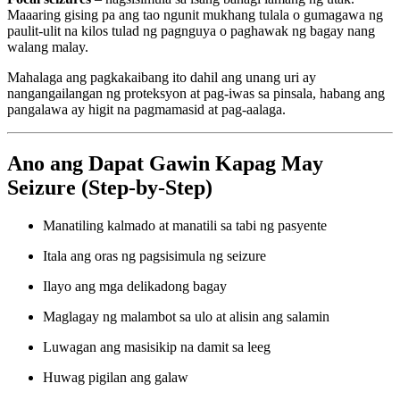
Maaaring gising pa ang tao ngunit mukhang tulala o gumagawa ng
paulit-ulit na kilos tulad ng pagnguya o paghawak ng bagay nang
walang malay.
Mahalaga ang pagkakaibang ito dahil ang unang uri ay
nangangailangan ng proteksyon at pag-iwas sa pinsala, habang ang
pangalawa ay higit na pagmamasid at pag-aalaga.
Ano ang Dapat Gawin Kapag May
Seizure (Step-by-Step)
Manatiling kalmado at manatili sa tabi ng pasyente
Itala ang oras ng pagsisimula ng seizure
Ilayo ang mga delikadong bagay
Maglagay ng malambot sa ulo at alisin ang salamin
Luwagan ang masisikip na damit sa leeg
Huwag pigilan ang galaw