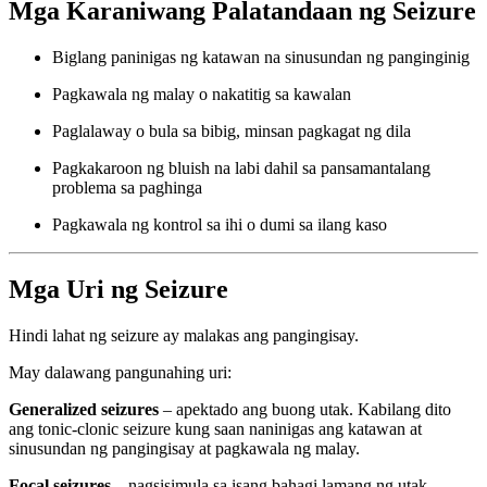
Mga Karaniwang Palatandaan ng Seizure
Biglang paninigas ng katawan na sinusundan ng panginginig
Pagkawala ng malay o nakatitig sa kawalan
Paglalaway o bula sa bibig, minsan pagkagat ng dila
Pagkakaroon ng bluish na labi dahil sa pansamantalang
problema sa paghinga
Pagkawala ng kontrol sa ihi o dumi sa ilang kaso
Mga Uri ng Seizure
Hindi lahat ng seizure ay malakas ang pangingisay.
May dalawang pangunahing uri:
Generalized seizures
– apektado ang buong utak. Kabilang dito
ang tonic-clonic seizure kung saan naninigas ang katawan at
sinusundan ng pangingisay at pagkawala ng malay.
Focal seizures
– nagsisimula sa isang bahagi lamang ng utak.