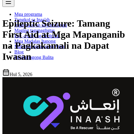
Mga programa
Tungkol sa Inaa'sh
Epileptic Seizure: Tamang
Impormasyon sa kamalayan
Maging tagapagligtas
First Aid at Mga Mapanganib
Pag -verify ng Sertipiko
Mga Madalas Itanong
na Pagkakamali na Dapat
Makipag-ugnayan sa Amin
Blog
Iwasan
Pinakabagong Balita
Hul 5, 2026