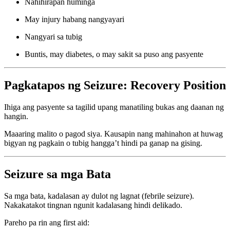
Nahihirapan huminga
May injury habang nangyayari
Nangyari sa tubig
Buntis, may diabetes, o may sakit sa puso ang pasyente
Pagkatapos ng Seizure: Recovery Position
Ihiga ang pasyente sa tagilid upang manatiling bukas ang daanan ng
hangin.
Maaaring malito o pagod siya. Kausapin nang mahinahon at huwag
bigyan ng pagkain o tubig hangga’t hindi pa ganap na gising.
Seizure sa mga Bata
Sa mga bata, kadalasan ay dulot ng lagnat (febrile seizure).
Nakakatakot tingnan ngunit kadalasang hindi delikado.
Pareho pa rin ang first aid: